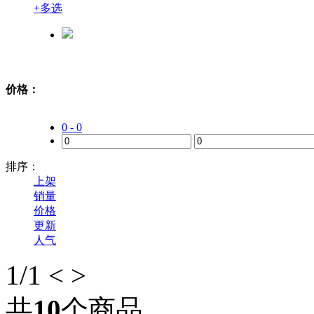
+
多选
价格：
0 - 0
排序：
上架
销量
价格
更新
人气
1
/1
<
>
共
10
个商品