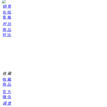
销 售
在 线
客 服
对 比
商 品
对 比
购
物
车
0
收 藏
收 藏
商 品
官 方
微 信
调 查