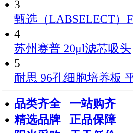
3
甄选（LABSELECT）FT-10
4
苏州赛普 20μl滤芯吸头
5
耐思 96孔细胞培养板 
品类齐全 一站购齐
精选品牌 正品保障