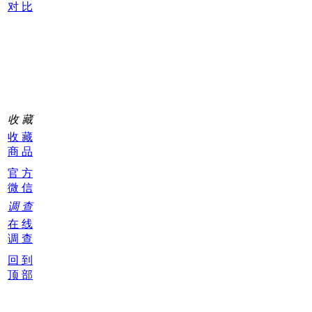
对 比
购
物
车
0
收 藏
收 藏
商 品
官 方
微 信
调 查
在 线
调 查
回 到
顶 部