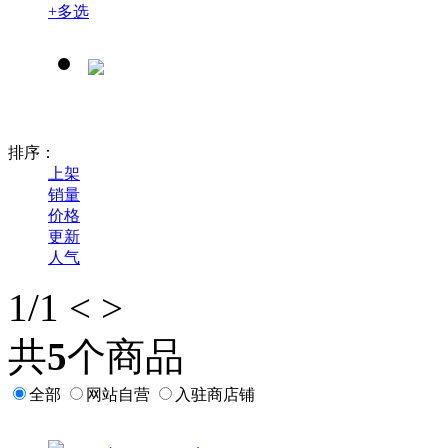
+
多选
排序：
上架
销量
价格
更新
人气
1
/1
<
>
共
5
个商品
全部
网站自营
入驻商店铺