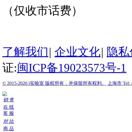
（仅收市话费）
24小时在线客服
了解我们
|
企业文化
|
隐私
证:
闽ICP备19023573号-1
© 2015-2026 i实验室 版权所有，并保留所有权利。
上海市
Tel:
销 售
在 线
客 服
对 比
商 品