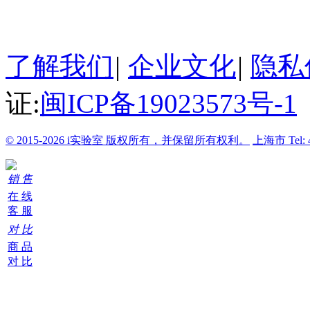
24小时在线客服
了解我们
|
企业文化
|
隐私
证:
闽ICP备19023573号-1
© 2015-2026 i实验室 版权所有，并保留所有权利。
上海市
Tel:
销 售
在 线
客 服
对 比
商 品
对 比
购
物
车