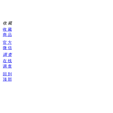
0
收 藏
收 藏
商 品
官 方
微 信
调 查
在 线
调 查
回 到
顶 部