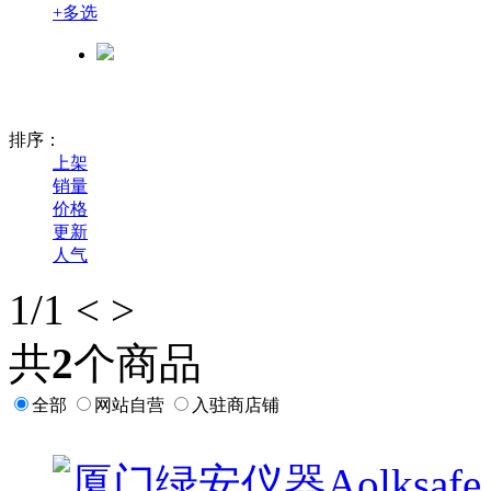
+
多选
排序：
上架
销量
价格
更新
人气
1
/1
<
>
共
2
个商品
全部
网站自营
入驻商店铺