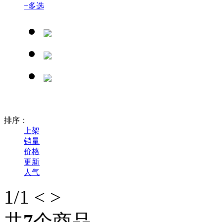
+
多选
排序：
上架
销量
价格
更新
人气
1
/1
<
>
共
7
个商品