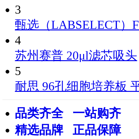
3
甄选（LABSELECT）FT-10
4
苏州赛普 20μl滤芯吸头
5
耐思 96孔细胞培养板 
品类齐全 一站购齐
精选品牌 正品保障