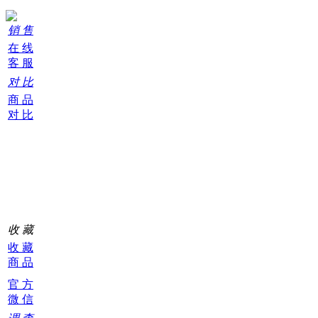
销 售
在 线
客 服
对 比
商 品
对 比
购
物
车
0
收 藏
收 藏
商 品
官 方
微 信