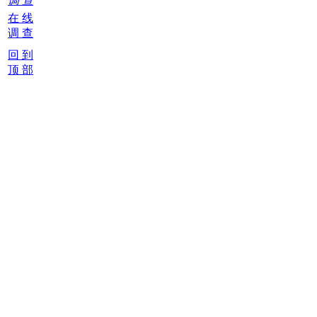
调 查
在 线
调 查
回 到
顶 部