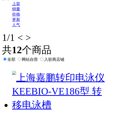
上架
销量
价格
更新
人气
1
/1
<
>
共
12
个商品
全部
网站自营
入驻商店铺