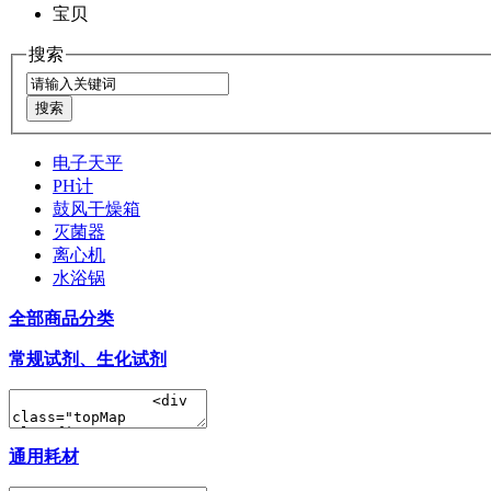
宝贝
搜索
电子天平
PH计
鼓风干燥箱
灭菌器
离心机
水浴锅
全部商品分类
常规试剂、生化试剂
通用耗材