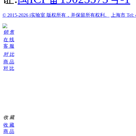
© 2015-2026 i实验室 版权所有，并保留所有权利。
上海市
Tel:
销 售
在 线
客 服
对 比
商 品
对 比
购
物
车
0
收 藏
收 藏
商 品