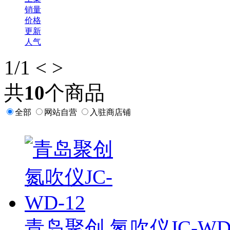
销量
价格
更新
人气
1
/1
<
>
共
10
个商品
全部
网站自营
入驻商店铺
青岛聚创 氮吹仪JC-WD-