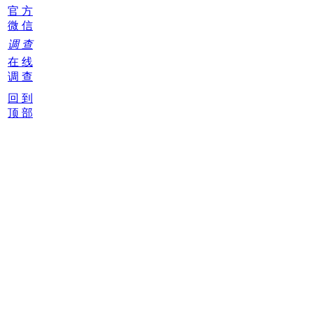
官 方
微 信
调 查
在 线
调 查
回 到
顶 部