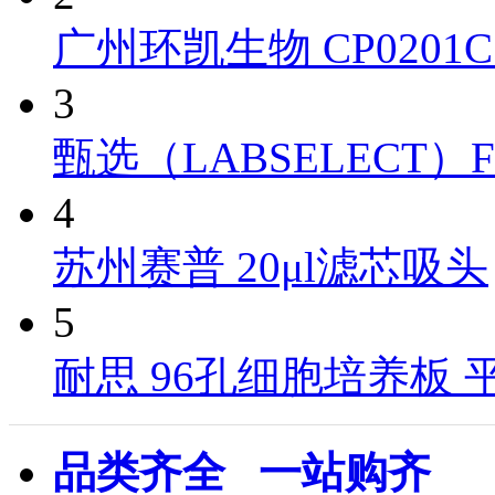
广州环凯生物 CP0201C 
3
甄选（LABSELECT）FT-10
4
苏州赛普 20μl滤芯吸头
5
耐思 96孔细胞培养板 
品类齐全 一站购齐