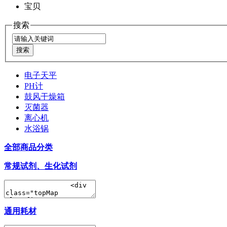
宝贝
搜索
电子天平
PH计
鼓风干燥箱
灭菌器
离心机
水浴锅
全部商品分类
常规试剂、生化试剂
通用耗材