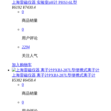
上海雷磁仪器 实验室pH计 PHSJ-6L型
¥
6192
¥7430.4
0
商品销量
0
用户评论
2294
关注人气
加入购物车
上海雷磁仪器 离子计PXBJ-287L型便携式离子计
¥
5382
¥6458.4
0
商品销量
0
用户评论