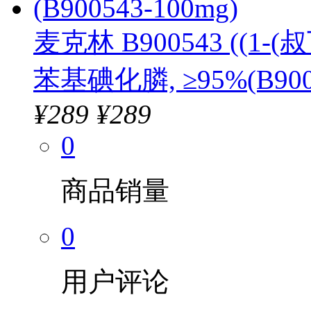
麦克林 B900543 ((1
苯基碘化膦, ≥95%(B9005
¥
289
¥289
0
商品销量
0
用户评论