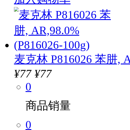
麦克林 P816026 苯肼, AR
¥
77
¥77
0
商品销量
0