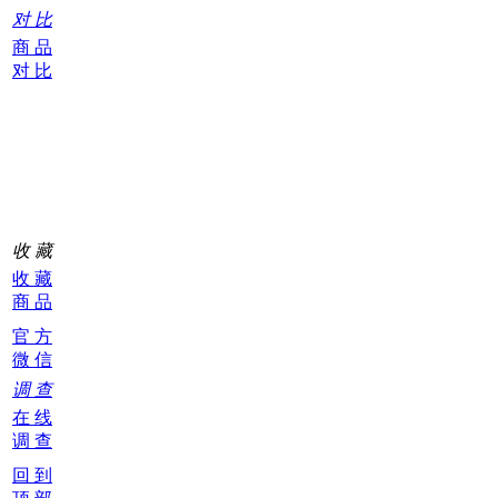
对 比
商 品
对 比
购
物
车
0
收 藏
收 藏
商 品
官 方
微 信
调 查
在 线
调 查
回 到