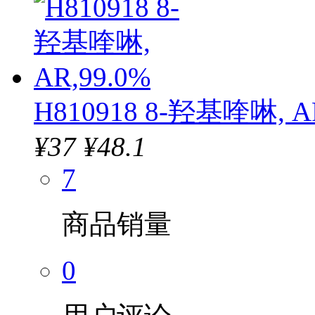
H810918 8-羟基喹啉, AR
¥
37
¥48.1
7
商品销量
0